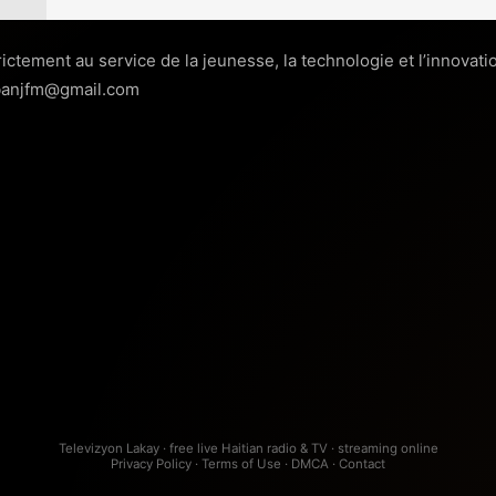
ictement au service de la jeunesse, la technologie et l’innova
, banjfm@gmail.com
Televizyon Lakay · free live Haitian radio & TV · streaming online
Privacy Policy
·
Terms of Use
·
DMCA
·
Contact