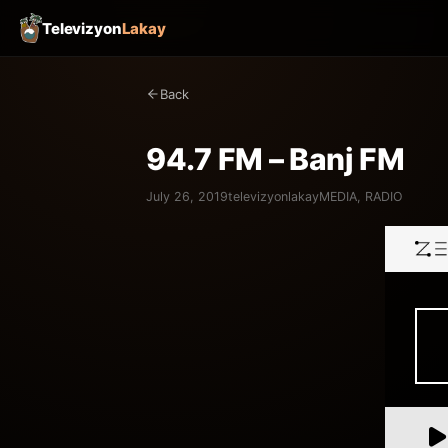
Televizyon
Lakay
Back
94.7 FM – Banj FM
July 26, 2019
televizyonlakay
MEDIA
,
RADIO